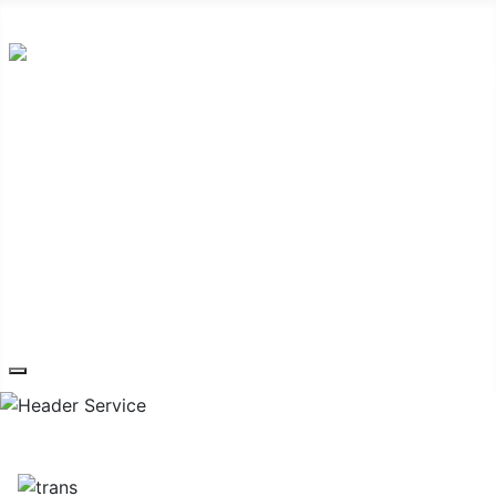
Hauptplatz 7, 7540 Güssing
post@guessing.bgld.gv.at
Die Stadt
Wirtschaft und Vereine
Freizeit und Tourismus
Bildung und Gesundheit
Erneuerbare Energie
Service
Kontakt