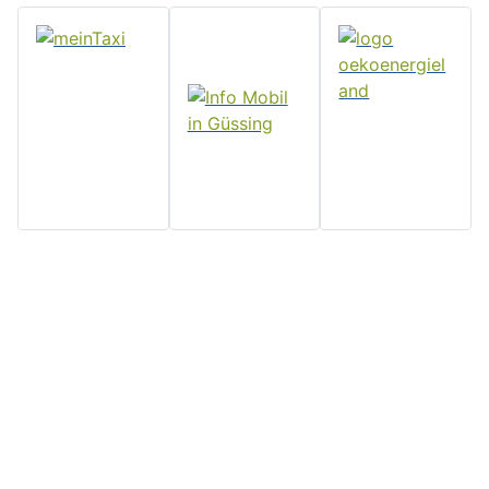
Home
Stadtgemeinde
Serviceseiten
Politik und
Güssing
Downloads
Verwaltung
Rathaus, Hauptplatz 7, 7540
Impressum
Aktuelles
Güssing, Tel: 03322/42311
Datenschutz
Email:
Veranstaltungen
Kontakt
post@guessing.bgld.gv.at
Stadtzeitung