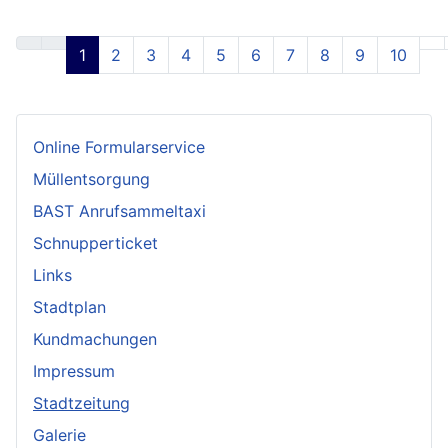
1
2
3
4
5
6
7
8
9
10
Online Formularservice
Müllentsorgung
BAST Anrufsammeltaxi
Schnupperticket
Links
Stadtplan
Kundmachungen
Impressum
Stadtzeitung
Galerie