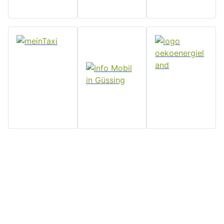
Home
Stadtgemeinde
Serviceseiten
Politik und
Güssing
Downloads
Verwaltung
Rathaus, Hauptplatz 7, 7540
Impressum
Aktuelles
Güssing, Tel: 03322/42311
Datenschutz