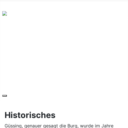
Hauptplatz 7, 7540 Güssing
post@guessing.bgld.gv.at
Die Stadt
Wirtschaft und Vereine
Freizeit und Tourismus
Bildung und Gesundheit
Erneuerbare Energie
Service
Kontakt
Historisches
Güssing, genauer gesagt die Burg, wurde im Jahre