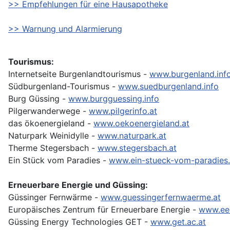
>> Empfehlungen für eine Hausapotheke
>> Warnung und Alarmierung
Tourismus:
Internetseite Burgenlandtourismus -
www.burgenland.inf
Südburgenland-Tourismus -
www.suedburgenland.info
Burg Güssing -
www.burgguessing.info
Pilgerwanderwege -
www.pilgerinfo.at
das ökoenergieland -
www.oekoenergieland.at
Naturpark Weinidylle -
www.naturpark.at
Therme Stegersbach -
www.stegersbach.at
Ein Stück vom Paradies -
www.ein-stueck-vom-paradies.
Erneuerbare Energie und Güssing:
Güssinger Fernwärme -
www.guessingerfernwaerme.at
Europäisches Zentrum für Erneuerbare Energie -
www.eee
Güssing Energy Technologies GET -
www.get.ac.at