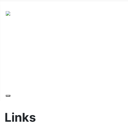
Hauptplatz 7, 7540 Güssing
post@guessing.bgld.gv.at
Die Stadt
Wirtschaft und Vereine
Freizeit und Tourismus
Bildung und Gesundheit
Erneuerbare Energie
Service
Kontakt
Links