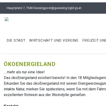
Hauptplatz 7, 7540 Güssing
post@guessing.bgld.gv.at
DIE STADT
WIRTSCHAFT UND VEREINE
FREIZEIT UN
ÖKOENERGIELAND
... mehr als nur eine Idee!
Das ökoEnergieland existiert bereits! In den 18 Mitgliedsge
Erkunden Sie das ökoEnergieland mit seinen Energieerzeugungs
intakte Natur, merken Sie spätestens, wenn Sie mit dem Fah
exzellenten Rotwein aus der Weinidylle genießen.