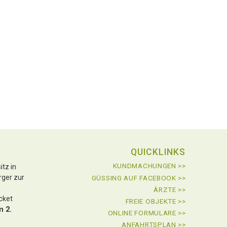
QUICKLINKS
KUNDMACHUNGEN >>
tz in
rger zur
GÜSSING AUF FACEBOOK >>
ÄRZTE >>
icket
FREIE OBJEKTE >>
m 2.
ONLINE FORMULARE >>
ANFAHRTSPLAN >>