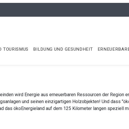
D TOURISMUS
BILDUNG UND GESUNDHEIT
ERNEUERBARE
meinden wird Energie aus erneuerbaren Ressourcen der Region e
anlagen und seinen einzigartigen Holzobjekten! Und dass "öko" n
rrad das ökoEnergieland auf dem 125 Kilometer langen speziell