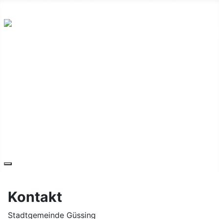
Hauptplatz 7, 7540 Güssing
post@guessing.bgld.gv.at
Die Stadt
Wirtschaft und Vereine
Freizeit und Tourismus
Bildung und Gesundheit
Erneuerbare Energie
Service
Kontakt
Kontakt
Stadtgemeinde Güssing