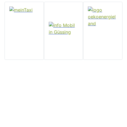
Home
Stadtgemeinde
Serviceseiten
Politik und
Güssing
Downloads
Verwaltung
Rathaus, Hauptplatz 7, 7540
Impressum
Aktuelles
Güssing, Tel: 03322/42311
Datenschutz
Email:
Veranstaltungen
Kontakt
post@guessing.bgld.gv.at
Stadtzeitung