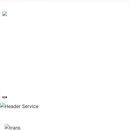
Hauptplatz 7, 7540 Güssing
post@guessing.bgld.gv.at
Die Stadt
Wirtschaft und Vereine
Freizeit und Tourismus
Bildung und Gesundheit
Erneuerbare Energie
Service
Kontakt